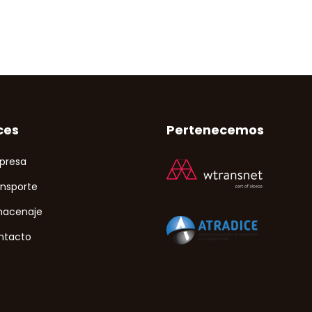
ces
Pertenecemos
presa
ansporte
macenaje
ntacto